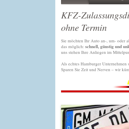
KFZ-Zulassungsdi
ohne Termin
Sie möchten Ihr Auto an-, um- oder
schnell, günstig und un
das möglich:
uns stehen Ihre Anliegen im Mittelpu
Als echtes Hamburger Unternehmen se
Sparen Sie Zeit und Nerven – wir kü