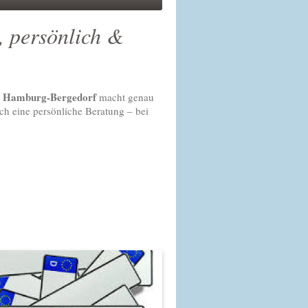
 persönlich &
in Hamburg-Bergedorf
macht genau
ch eine persönliche Beratung – bei