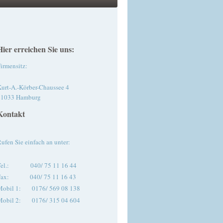
Hier erreichen Sie uns:
irmensitz:
urt-A.-Körber-Chaussee 4
21033 Hamburg
Kontakt
ufen Sie einfach an unter:
Tel.: 040/ 75 11 16 44
Fax: 040/ 75 11 16 43
Mobil 1: 0176/ 569 08 138
Mobil 2: 0176/ 315 04 604